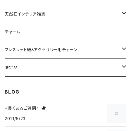
ドゥルージー
天然石インテリア雑貨
ソーラークォーツ
天然石スライスコースター
チャーム
コッパー
天然石キャンドルホルダー
ブレスレット紐&アクセサリー用チェーン
アゲート
ネックレスチェーン
限定品
淡水パール
ブレスレットチェーン
バレンタインBOX
BLOG
ターコイズ
ブレスレット紐
summer Box
⭐良くあるご質問⭐
2021/5/23