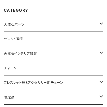
CATEGORY
天然石パーツ
天然石
セレクト商品
ドゥルージー
天然石インテリア雑貨
ソーラークォーツ
天然石スライスコースター
チャーム
コッパー
天然石キャンドルホルダー
ブレスレット紐&アクセサリー用チェーン
アゲート
ネックレスチェーン
限定品