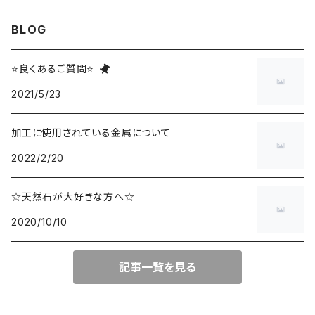
淡水パール
ブレスレットチェーン
バレンタインBOX
BLOG
ターコイズ
ブレスレット紐
summer Box
⭐良くあるご質問⭐
2021/5/23
加工に使用されている金属について
2022/2/20
☆天然石が大好きな方へ☆
2020/10/10
記事一覧を見る