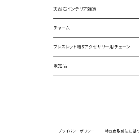
ドゥルージー
天然石インテリア雑貨
ソーラークォーツ
天然石スライスコースター
チャーム
コッパー
天然石キャンドルホルダー
ブレスレット紐&アクセサリー用チェーン
アゲート
ネックレスチェーン
限定品
淡水パール
ブレスレットチェーン
バレンタインBOX
ターコイズ
ブレスレット紐
summer Box
プライバシーポリシー
特定商取引法に基