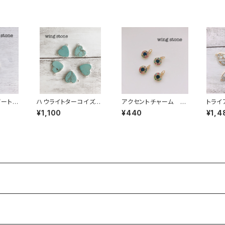
ゲート
ハウライトターコイズ（２
アクセントチャーム カ
トライ
型）２カ
カン）シルバー
ラフル
イトタ
¥1,100
¥440
¥1,4
ー 2