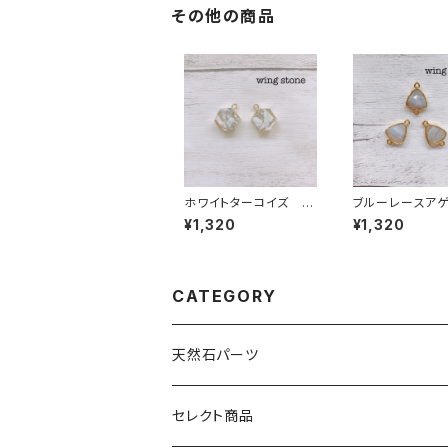
その他の商品
ホワイトターコイズ ヘ
ブルーレースア
キサゴン型 1カン
（トライアングル
¥1,320
¥1,320
ン
CATEGORY
天然石パーツ
天然石
セレクト商品