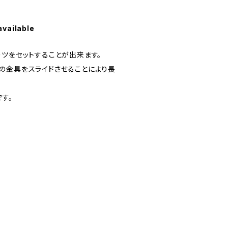
available
ーツをセットすることが出来ます。
の金具をスライドさせることにより長
。
す。