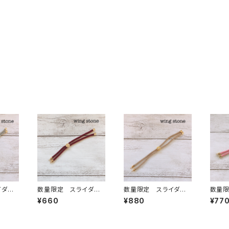
イダー
数量限定 スライダー
数量限定 スライダー
数量限
ワンポ
ブレスレット紐 ワイン
ブレスレット紐 ワンポ
ード 
¥660
¥880
¥77
き グ
レッド
イントストーン付き モ
レット
カブラウン