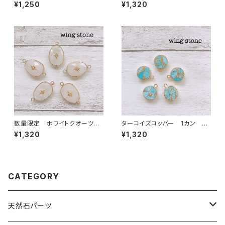
型 1カン
¥1,250
¥1,320
数量限定 ホワイトクオーツ
ターコイズコッパー 1カン 丸
ワンポイント付き 2カン
型
¥1,320
¥1,320
CATEGORY
天然石パーツ