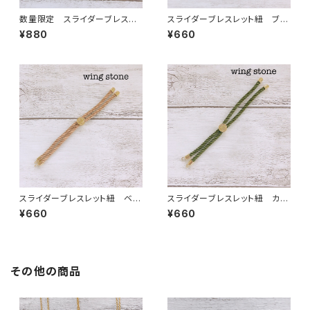
数量限定 スライダーブレスレ
スライダーブレスレット紐 ブラ
ット紐 ワンポイントストーン付
ック
¥880
¥660
き モカブラウン
スライダーブレスレット紐 ベー
スライダーブレスレット紐 カー
ジュ
キ
¥660
¥660
その他の商品