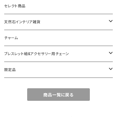
天然石
セレクト商品
ドゥルージー
天然石インテリア雑貨
ソーラークォーツ
天然石スライスコースター
チャーム
コッパー
天然石キャンドルホルダー
ブレスレット紐&アクセサリー用チェーン
アゲート
ネックレスチェーン
限定品
淡水パール
ブレスレットチェーン
バレンタインBOX
商品一覧に戻る
ターコイズ
ブレスレット紐
summer Box