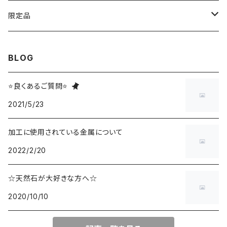
アゲート
ネックレスチェーン
限定品
淡水パール
ブレスレットチェーン
バレンタインBOX
BLOG
ターコイズ
ブレスレット紐
summer Box
⭐良くあるご質問⭐
2021/5/23
加工に使用されている金属について
2022/2/20
☆天然石が大好きな方へ☆
2020/10/10