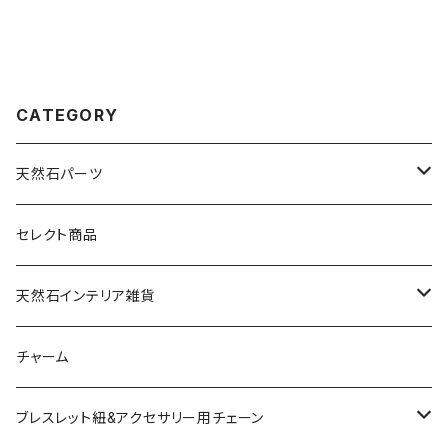
CATEGORY
天然石パーツ
天然石
セレクト商品
ドゥルージー
天然石インテリア雑貨
ソーラークォーツ
天然石スライスコースター
チャーム
コッパー
天然石キャンドルホルダー
ブレスレット紐&アクセサリー用チェーン