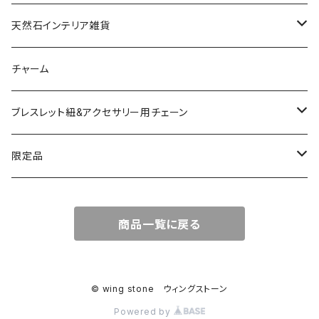
ドゥルージー
天然石インテリア雑貨
ソーラークォーツ
天然石スライスコースター
チャーム
コッパー
天然石キャンドルホルダー
ブレスレット紐&アクセサリー用チェーン
アゲート
ネックレスチェーン
限定品
淡水パール
ブレスレットチェーン
バレンタインBOX
商品一覧に戻る
ターコイズ
ブレスレット紐
summer Box
© wing stone ウィングストーン
Powered by