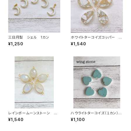
三日月型 シェル 1カン
ホワイトターコイズコッパー 雫
型 1カン
¥1,250
¥1,540
レインボームーンストーン オ
ハウライトターコイズ（１カン）シ
ーバル型 2カン
ルバー
¥1,540
¥1,100