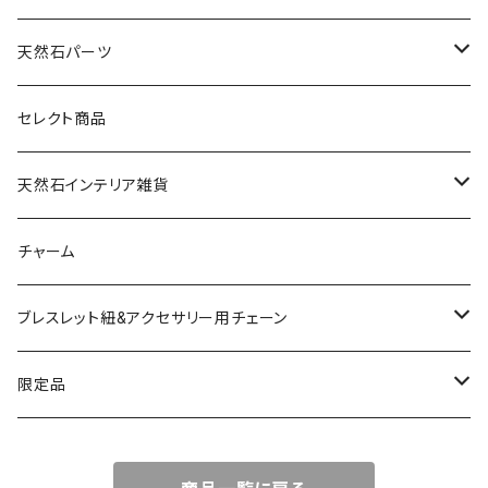
天然石パーツ
天然石
セレクト商品
ドゥルージー
天然石インテリア雑貨
ソーラークォーツ
天然石スライスコースター
チャーム
コッパー
天然石キャンドルホルダー
ブレスレット紐&アクセサリー用チェーン
アゲート
ネックレスチェーン
限定品
淡水パール
ブレスレットチェーン
バレンタインBOX