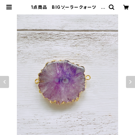
1点商品 BIGソーラークォーツ 2
カン パープル | wing stone ウ
ィングストーン