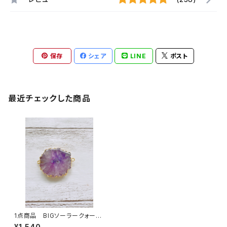
保存
シェア
LINE
ポスト
最近チェックした商品
1点商品 BIGソーラークォー
ツ 2カン パープル
¥1,540