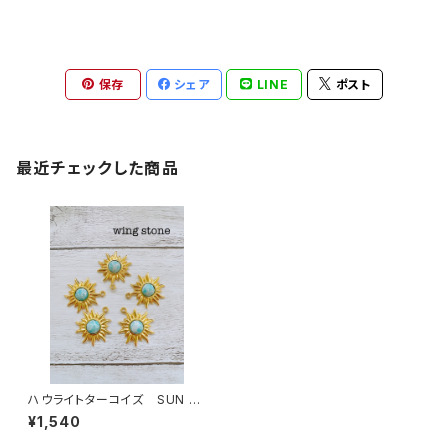
保存
シェア
LINE
ポスト
最近チェックした商品
ハウライトターコイズ SUN 1
カン
¥1,540