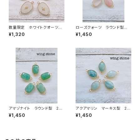
数量限定 ホワイトクオーツ
ローズクォーツ ラウンド型 2
ワンポイント付き 2カン
カン
¥1,320
¥1,450
アマゾナイト ラウンド型 2カ
アクアマリン マーキス型 2カ
ン
ン
¥1,450
¥1,450