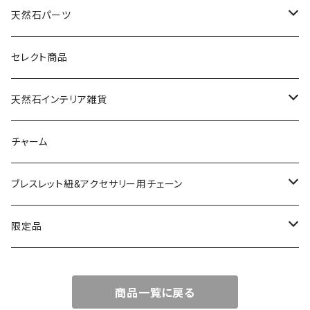
天然石パーツ
天然石
セレクト商品
ドゥルージー
天然石インテリア雑貨
ソーラークォーツ
天然石スライスコースター
チャーム
コッパー
天然石キャンドルホルダー
ブレスレット紐&アクセサリー用チェーン
アゲート
ネックレスチェーン
限定品
淡水パール
ブレスレットチェーン
バレンタインBOX
商品一覧に戻る
ターコイズ
ブレスレット紐
summer Box