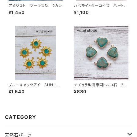
アメジスト マーキス型 2カン
ハウライトターコイズ ハート形
（１カン）ゴールド
¥1,450
¥1,100
ブルーキャッツアイ SUN 1カ
ナチュラル海帝国トルコ石 2カ
ン
ン ブルー（ハート型）
¥1,540
¥880
CATEGORY
天然石パーツ