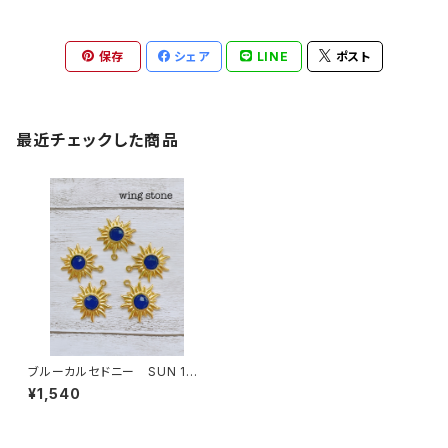
保存
シェア
LINE
ポスト
最近チェックした商品
ブルーカルセドニー SUN 1カ
ン
¥1,540