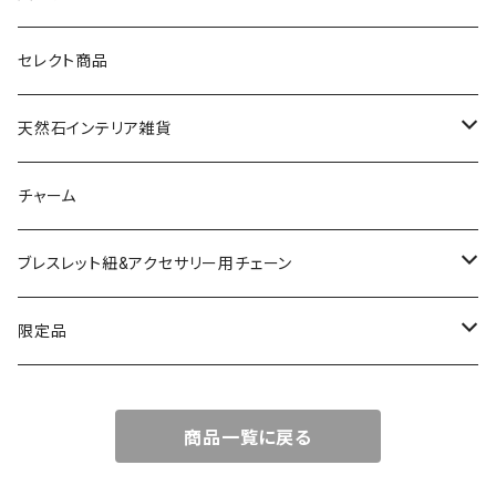
天然石
セレクト商品
ドゥルージー
天然石インテリア雑貨
ソーラークォーツ
天然石スライスコースター
チャーム
コッパー
天然石キャンドルホルダー
ブレスレット紐&アクセサリー用チェーン
アゲート
ネックレスチェーン
限定品
淡水パール
ブレスレットチェーン
バレンタインBOX
商品一覧に戻る
ターコイズ
ブレスレット紐
summer Box