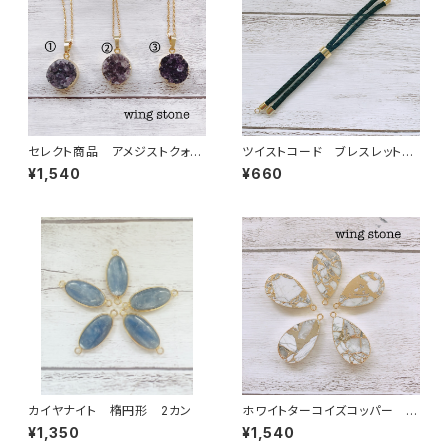
セレクト商品 アメジストクォー
ツイストコード ブレスレット
ツ ペンダントトップ①②③ チ
紐 ブラック
¥1,540
¥660
ェーン付き
カイヤナイト 楕円形 2カン
ホワイトターコイズコッパー 雫
型 1カン
¥1,350
¥1,540