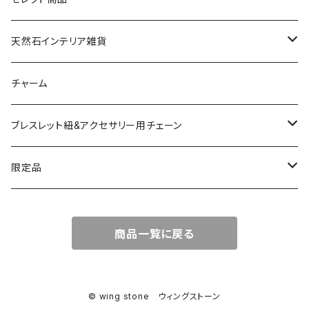
ドゥルージー
天然石インテリア雑貨
ソーラークォーツ
天然石スライスコースター
チャーム
コッパー
天然石キャンドルホルダー
ブレスレット紐&アクセサリー用チェーン
アゲート
ネックレスチェーン
限定品
淡水パール
ブレスレットチェーン
バレンタインBOX
商品一覧に戻る
ターコイズ
ブレスレット紐
summer Box
© wing stone ウィングストーン