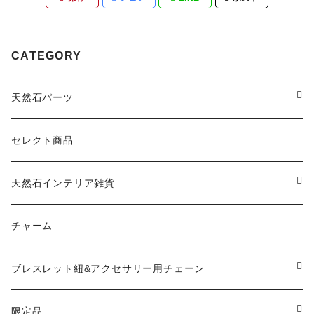
CATEGORY
天然石パーツ
天然石
セレクト商品
ドゥルージー
天然石インテリア雑貨
ソーラークォーツ
天然石スライスコースター
チャーム
コッパー
天然石キャンドルホルダー
ブレスレット紐&アクセサリー用チェーン
アゲート
ネックレスチェーン
限定品