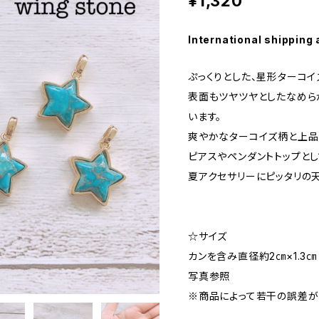
¥1,320
International shipping 
ぷっくりとした、星形ターコイ
表面もツヤツヤとしたなめら
います。
爽やかなターコイズ柄と上品
ピアスやペンダントトップとし
夏アクセサリーにピッタリの
☆サイズ
カンを含み直径約2㎝×1.3㎝
写真参照
※商品によって若干の誤差が