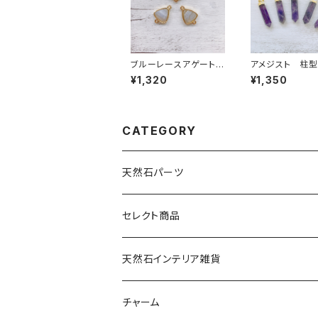
ブルーレースアゲート
アメジスト 柱型
（トライアングル型）２カ
ン
¥1,320
¥1,350
ン
CATEGORY
天然石パーツ
天然石
セレクト商品
ドゥルージー
天然石インテリア雑貨
ソーラークォーツ
天然石スライスコースター
チャーム