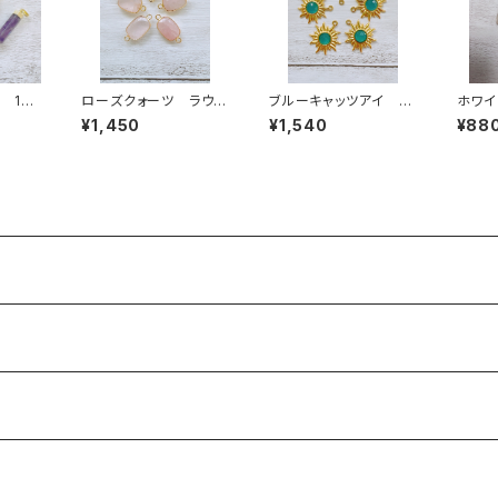
 1カ
ローズクォーツ ラウン
ブルーキャッツアイ S
ホワイ
ド型 2カン
UN 1カン
葉型）
¥1,450
¥1,540
¥88