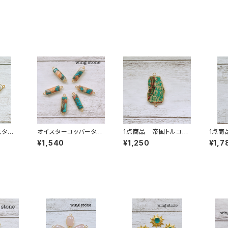
スター
オイスターコッパーター
1点商品 帝国トルコ
1点商
ズ 2
コイズ 2カン バータ
石 2カン②
ッパー
¥1,540
¥1,250
¥1,7
型
イプ