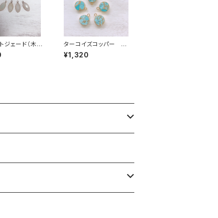
トジェード（木の
ターコイズコッパー 1
１カン
カン 丸型
0
¥1,320