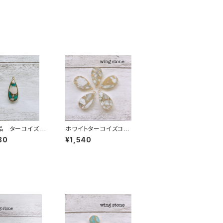
品 ターコイズコ
ホワイトターコイズコッ
 1カン
パー 雫型 1カン
80
¥1,540