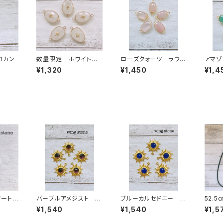
1カン
数量限定 ホワイトク
ローズクォーツ ラウン
アマゾ
オーツ ワンポイント付
ド型 2カン
型 2
¥1,320
¥1,450
¥1,4
き 2カン
ゲート
パープルアメジスト S
ブルーカルセドニー S
52.
型）２カ
UN 1カン
UN 1カン
レザー
¥1,540
¥1,540
¥1,5