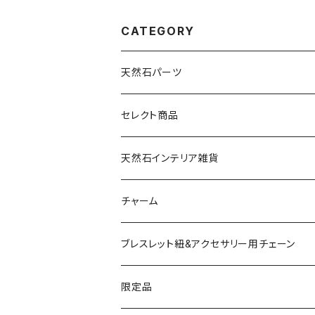
CATEGORY
天然石パーツ
天然石
セレクト商品
ドゥルージー
天然石インテリア雑貨
ソーラークォーツ
天然石スライスコースター
チャーム
コッパー
天然石キャンドルホルダー
ブレスレット紐&アクセサリー用チェーン
アゲート
ネックレスチェーン
限定品