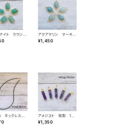
ナイト ラウンド
アクアマリン マーキス
カン
型 2カン
50
¥1,450
5㎝ ネックレス
アメジスト 柱型 1カ
紐 ブラック
ン
70
¥1,350