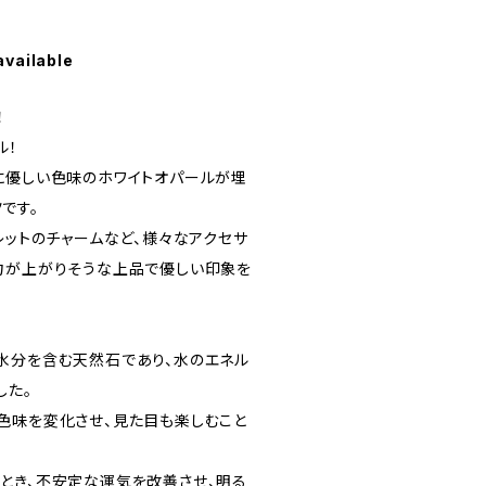
available
！
ル！
に優しい色味のホワイトオパールが埋
です。
レットのチャームなど、様々なアクセサ
力が上がりそうな上品で優しい印象を
水分を含む天然石であり、水のエネル
した。
色味を変化させ、見た目も楽しむこと
とき、不安定な運気を改善させ、明る