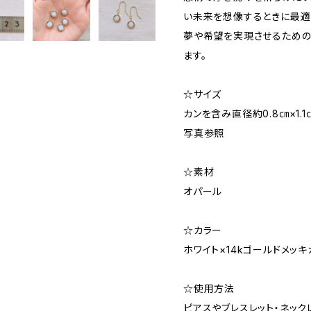
い未来を想像するときに最適
夢や希望を実現させるための
ます。
☆サイズ
カンを含み直径約0.8㎝×1.1
写真参照
☆素材
オパール
☆カラー
ホワイト×14kゴールドメッキ
☆使用方法
ピアスやブレスレット・ネック