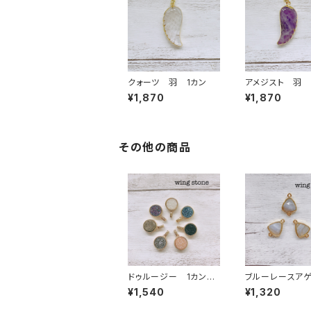
クォーツ 羽 1カン
アメジスト 羽 
¥1,870
¥1,870
その他の商品
ドゥルージー 1カン
ブルーレースア
全7種類
（トライアングル
¥1,540
¥1,320
ン