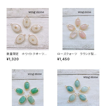
数量限定 ホワイトクオーツ
ローズクォーツ ラウンド型 2
ワンポイント付き 2カン
カン
¥1,320
¥1,450