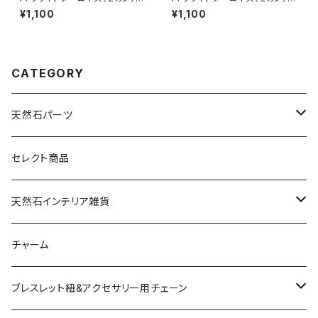
ルバー
ルバー
¥1,100
¥1,100
CATEGORY
天然石パーツ
天然石
セレクト商品
ドゥルージー
天然石インテリア雑貨
ソーラークォーツ
天然石スライスコースター
チャーム
コッパー
天然石キャンドルホルダー
ブレスレット紐&アクセサリー用チェーン