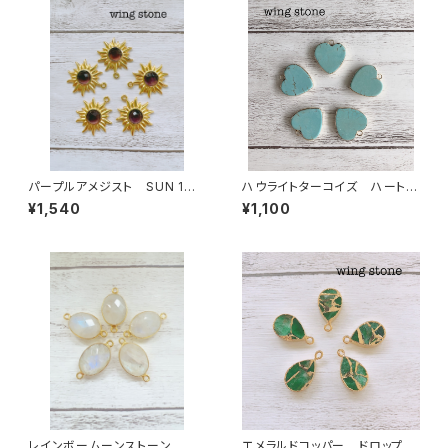
パープルアメジスト SUN 1カ
ハウライトターコイズ ハート形
ン
（１カン）ゴールド
¥1,540
¥1,100
レインボームーンストーン オ
エメラルドコッパー ドロップ