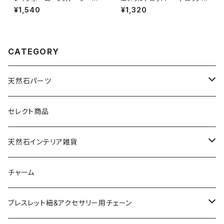
ーバル型 2カン
型 1カン
¥1,540
¥1,320
CATEGORY
天然石パーツ
天然石
セレクト商品
ドゥルージー
天然石インテリア雑貨
ソーラークォーツ
天然石スライスコースター
チャーム
コッパー
天然石キャンドルホルダー
ブレスレット紐&アクセサリー用チェーン