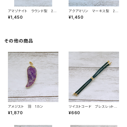
アマゾナイト ラウンド型 2カ
アクアマリン マーキス型 2カ
ン
ン
¥1,450
¥1,450
その他の商品
アメジスト 羽 1カン
ツイストコード ブレスレット
紐 ブラック
¥1,870
¥660