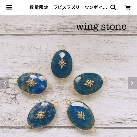
数量限定 ラピスラズリ ワンポイン
ト付き 2カン | wing stone ウィ
ングストーン