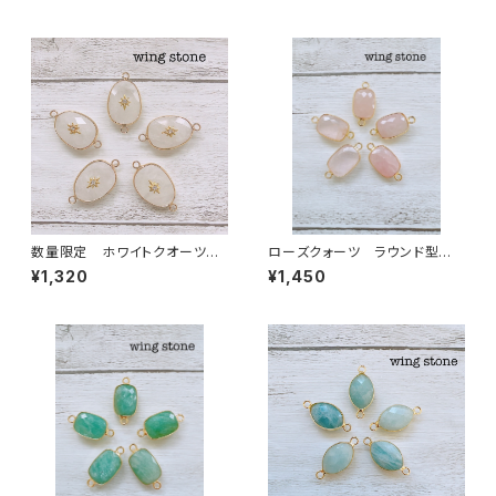
数量限定 ホワイトクオーツ
ローズクォーツ ラウンド型 2
ワンポイント付き 2カン
カン
¥1,320
¥1,450