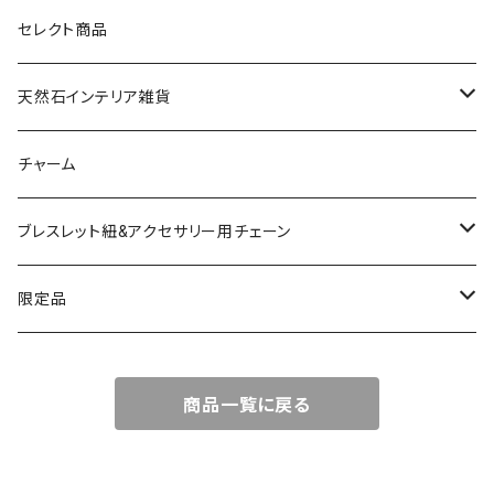
天然石
セレクト商品
ドゥルージー
天然石インテリア雑貨
ソーラークォーツ
天然石スライスコースター
チャーム
コッパー
天然石キャンドルホルダー
ブレスレット紐&アクセサリー用チェーン
アゲート
ネックレスチェーン
限定品
淡水パール
ブレスレットチェーン
バレンタインBOX
商品一覧に戻る
ターコイズ
ブレスレット紐
summer Box