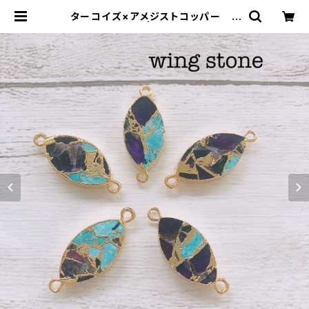
ターコイズ×アメジストコッパー 2
カン 木の葉型 | wing stone ウ
ィングストーン