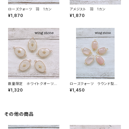
ローズクォーツ 羽 1カン
アメジスト 羽 1カン
¥1,870
¥1,870
数量限定 ホワイトクオーツ
ローズクォーツ ラウンド型 2
ワンポイント付き 2カン
カン
¥1,320
¥1,450
その他の商品