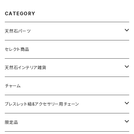
CATEGORY
天然石パーツ
天然石
セレクト商品
ドゥルージー
天然石インテリア雑貨
ソーラークォーツ
天然石スライスコースター
チャーム
コッパー
天然石キャンドルホルダー
ブレスレット紐&アクセサリー用チェーン
アゲート
ネックレスチェーン
限定品