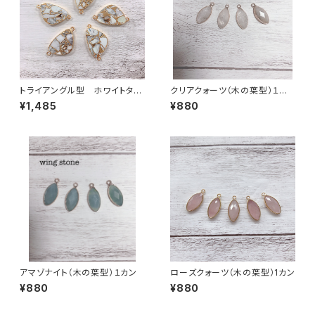
トライアングル型 ホワイトター
クリアクォーツ（木の葉型）１カ
コイズコッパー 2カン
ン
¥1,485
¥880
アマゾナイト（木の葉型）１カン
ローズクォーツ（木の葉型）1カン
¥880
¥880