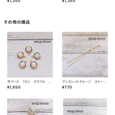
¥1,350
¥1,350
その他の商品
オパール 1カン カラフル 丸
ブレスレットチェーン ストーン
型
付き ゴールド
¥1,650
¥770