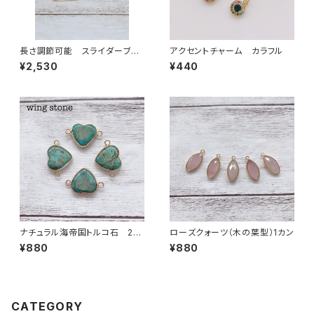
長さ調節可能 スライダーブレ
アクセントチャーム カラフル
スレットチェーン S925 ゴール
¥2,530
¥440
ド
ナチュラル海帝国トルコ石 2カ
ローズクォーツ（木の葉型）1カン
ン ブルー（ハート型）
¥880
¥880
CATEGORY