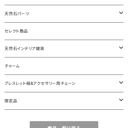
天然石パーツ
天然石
セレクト商品
ドゥルージー
天然石インテリア雑貨
ソーラークォーツ
天然石スライスコースター
チャーム
コッパー
天然石キャンドルホルダー
ブレスレット紐&アクセサリー用チェーン
アゲート
ネックレスチェーン
限定品
淡水パール
ブレスレットチェーン
バレンタインBOX