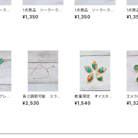
ークォ
1点商品 ソーラークォ
1点商品 ソーラークォ
1点商
ン ④
ーツアクア 2カン ⑦
ーツアクア 2カン ⑧
ーツア
¥1,350
¥1,350
¥1,3
ブレス
長さ調節可能 スライ
数量限定 オイスター
エメラ
イズブ
ダーブレスレットチェー
コッパーターコイズ 2
ロップ
¥2,530
¥1,540
¥1,3
ン S925 ゴールド
カン オーバル型