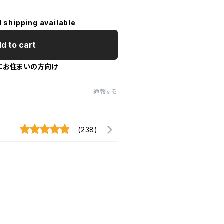
l shipping available
d to cart
にお住まいの方向け
通報する
(238)