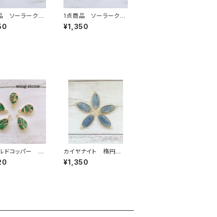
品 ソーラークォ
1点商品 ソーラークォ
クア 2カン ⑨
ーツ グレージュパー
50
¥1,350
プル 2カン
ルドコッパー ド
カイヤナイト 楕円
型 1カン
形 2カン
20
¥1,350