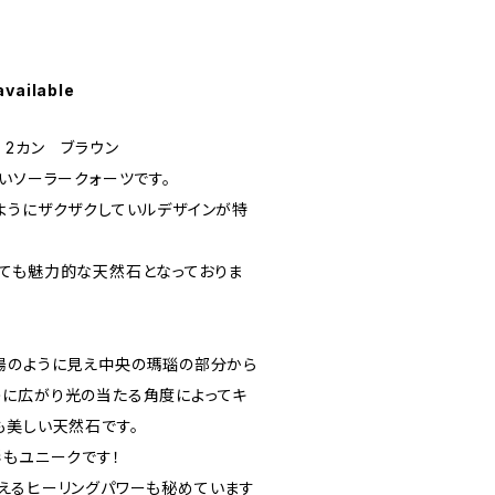
available
 2カン ブラウン
いソーラークォーツです。
ようにザクザクしていルデザインが特
ても魅力的な天然石となっておりま
陽のように見え中央の瑪瑙の部分から
に広がり光の当たる角度によってキ
も美しい天然石です。
形もユニークです！
えるヒーリングパワーも秘めています