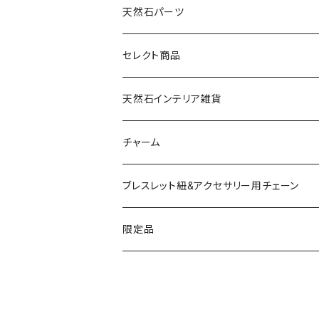
天然石パーツ
天然石
セレクト商品
ドゥルージー
天然石インテリア雑貨
ソーラークォーツ
天然石スライスコースター
チャーム
コッパー
天然石キャンドルホルダー
ブレスレット紐&アクセサリー用チェーン
アゲート
ネックレスチェーン
限定品
淡水パール
ブレスレットチェーン
バレンタインBOX
ターコイズ
ブレスレット紐
summer Box