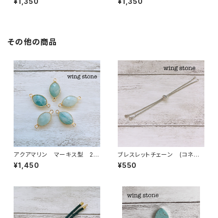
¥1,350
¥1,350
その他の商品
アクアマリン マーキス型 2カ
ブレスレットチェーン (コネクト
ン
付き)シルバー
¥1,450
¥550