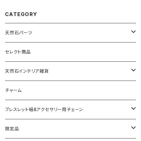
CATEGORY
天然石パーツ
天然石
セレクト商品
ドゥルージー
天然石インテリア雑貨
ソーラークォーツ
天然石スライスコースター
チャーム
コッパー
天然石キャンドルホルダー
ブレスレット紐&アクセサリー用チェーン
アゲート
ネックレスチェーン
限定品