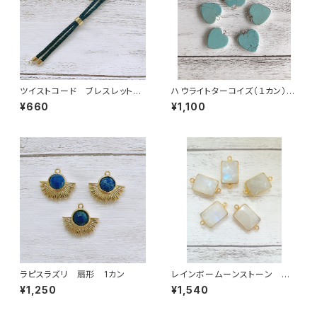
ツイストコード ブレスレット
ハウライトターコイズ（１カン）シ
紐 ブラック
ルバー
¥660
¥1,100
ラピスラズリ 扇形 1カン
レインボームーンストーン ス
クエア型 2カン
¥1,250
¥1,540