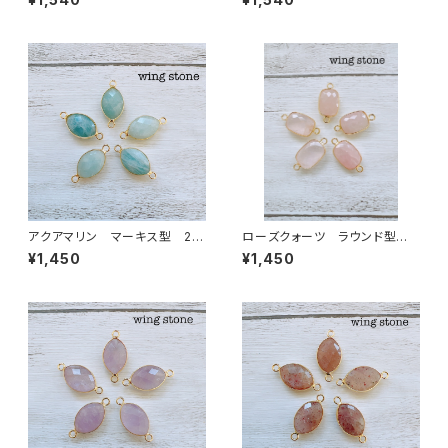
アクアマリン マーキス型 2カ
ローズクォーツ ラウンド型 2
ン
カン
¥1,450
¥1,450