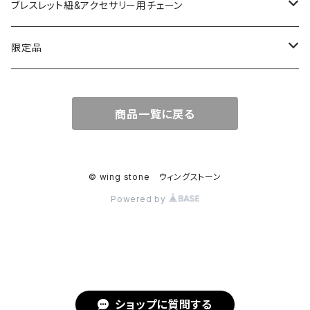
コッパー
天然石キャンドルホルダー
ブレスレット紐&アクセサリー用チェーン
アゲート
ネックレスチェーン
限定品
淡水パール
ブレスレットチェーン
バレンタインBOX
商品一覧に戻る
ターコイズ
ブレスレット紐
summer Box
© wing stone ウィングストーン
Powered by
ショップに質問する