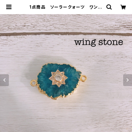
1点商品 ソーラークォーツ ワンポ
イント付き 2カン アクア④ | win
g stone ウィングストーン