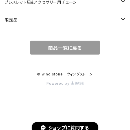
コッパー
天然石キャンドルホルダー
ブレスレット紐&アクセサリー用チェーン
アゲート
ネックレスチェーン
限定品
淡水パール
ブレスレットチェーン
バレンタインBOX
商品一覧に戻る
ターコイズ
ブレスレット紐
summer Box
© wing stone ウィングストーン
Powered by
ショップに質問する