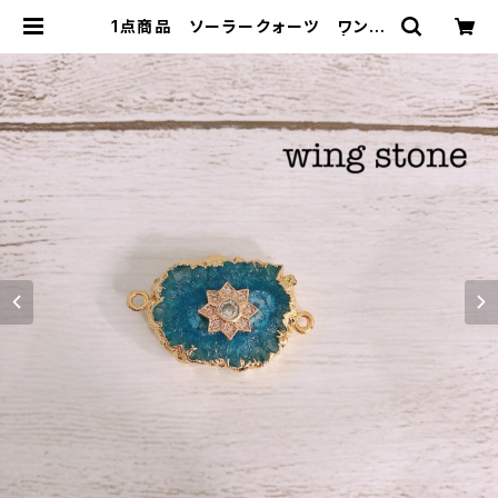
1点商品 ソーラークォーツ ワンポ
イント付き 2カン アクア⑥ | win
g stone ウィングストーン