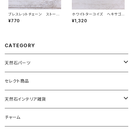
ブレスレットチェーン ストーン
ホワイトターコイズ ヘキサゴン
付き ゴールド
型 1カン
¥770
¥1,320
CATEGORY
天然石パーツ
天然石
セレクト商品
ドゥルージー
天然石インテリア雑貨
ソーラークォーツ
天然石スライスコースター
チャーム