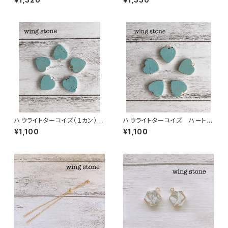
ハウライトターコイズ（１カン）シ
ハウライトターコイズ ハート形
ルバー
（１カン）ゴールド
¥1,100
¥1,100