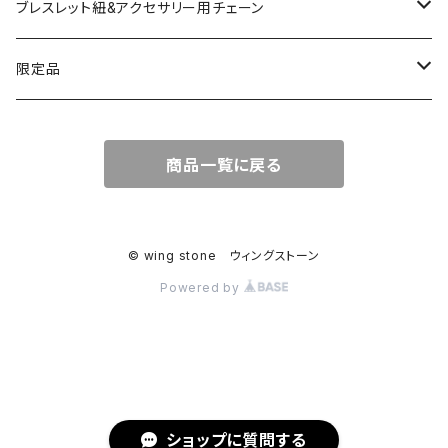
コッパー
天然石キャンドルホルダー
ブレスレット紐&アクセサリー用チェーン
アゲート
ネックレスチェーン
限定品
淡水パール
ブレスレットチェーン
バレンタインBOX
商品一覧に戻る
ターコイズ
ブレスレット紐
summer Box
© wing stone ウィングストーン
Powered by
ショップに質問する