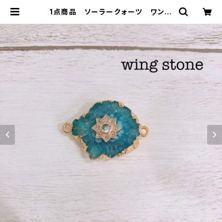
1点商品 ソーラークォーツ ワンポ
イント付き 2カン アクア⑧ | win
g stone ウィングストーン