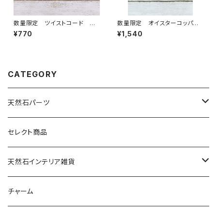
数量限定 ツイストコード ス
数量限定 オイスターコッパー
ライダーブレスレット ベビーピ
ターコイズ 2カン スクエア型
¥770
¥1,540
ンク
CATEGORY
天然石パーツ
天然石
セレクト商品
ドゥルージー
天然石インテリア雑貨
ソーラークォーツ
天然石スライスコースター
チャーム