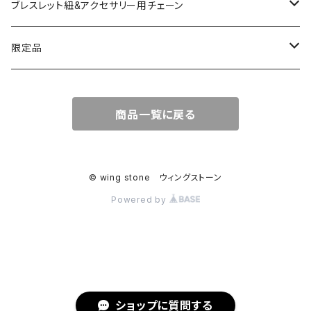
コッパー
天然石キャンドルホルダー
ブレスレット紐&アクセサリー用チェーン
アゲート
ネックレスチェーン
限定品
淡水パール
ブレスレットチェーン
バレンタインBOX
商品一覧に戻る
ターコイズ
ブレスレット紐
summer Box
© wing stone ウィングストーン
Powered by
ショップに質問する