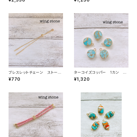
ド
ブレスレットチェーン ストーン
ターコイズコッパー 1カン 丸
付き ゴールド
型
¥770
¥1,320