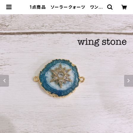
1点商品 ソーラークォーツ ワンポ
イント付き 2カン 淡いパープル×
ブルー | wing stone ウィングスト
ーン