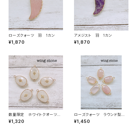
ローズクォーツ 羽 1カン
アメジスト 羽 1カン
¥1,870
¥1,870
数量限定 ホワイトクオーツ
ローズクォーツ ラウンド型 2
ワンポイント付き 2カン
カン
¥1,320
¥1,450