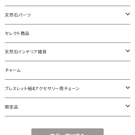
天然石パーツ
天然石
セレクト商品
ドゥルージー
天然石インテリア雑貨
ソーラークォーツ
天然石スライスコースター
チャーム
コッパー
天然石キャンドルホルダー
ブレスレット紐&アクセサリー用チェーン
アゲート
ネックレスチェーン
限定品
淡水パール
ブレスレットチェーン
バレンタインBOX