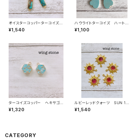
オイスターコッパーターコイズ
ハウライトターコイズ ハート形
2カン バータイプ
（１カン）ゴールド
¥1,540
¥1,100
ターコイズコッパー ヘキサゴン
ルビーレッドクォーツ SUN 1カ
型 1カン
ン
¥1,320
¥1,540
CATEGORY