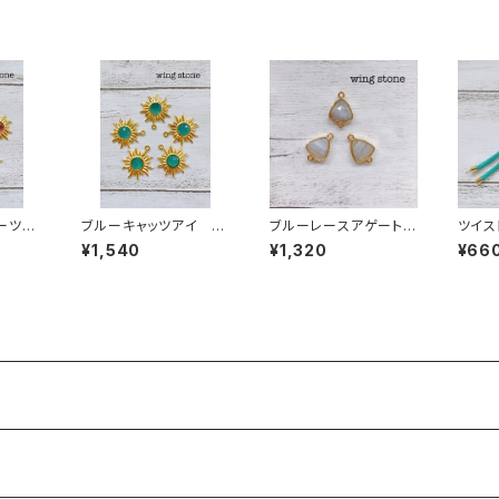
ォーツ
ブルーキャッツアイ S
ブルーレースアゲート
ツイス
UN 1カン
（トライアングル型）２カ
レット
¥1,540
¥1,320
¥66
ン
ルー