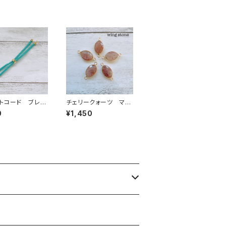
トコード ブレス
チェリークォーツ マー
紐 ターコイズブ
キス型 2カン
0
¥1,450