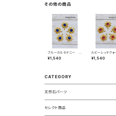
その他の商品
ブルーカルセドニー S
ルビーレッドク
UN 1カン
SUN 1カン
¥1,540
¥1,540
CATEGORY
天然石パーツ
天然石
セレクト商品