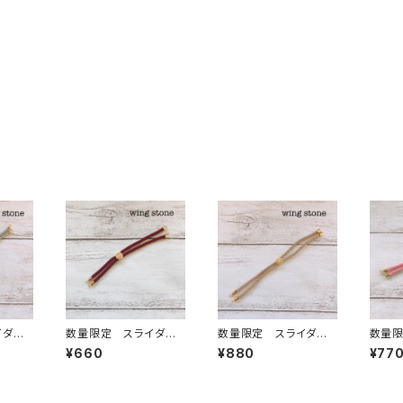
イダー
数量限定 スライダー
数量限定 スライダー
数量限
ワンポ
ブレスレット紐 ワイン
ブレスレット紐 ワンポ
ード 
¥660
¥880
¥77
き グ
レッド
イントストーン付き モ
レット
カブラウン