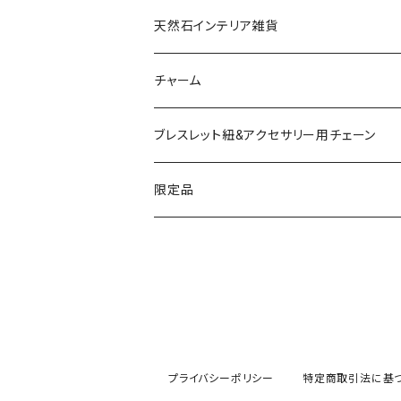
ドゥルージー
天然石インテリア雑貨
ソーラークォーツ
天然石スライスコースター
チャーム
コッパー
天然石キャンドルホルダー
ブレスレット紐&アクセサリー用チェーン
アゲート
ネックレスチェーン
限定品
淡水パール
ブレスレットチェーン
バレンタインBOX
ターコイズ
ブレスレット紐
summer Box
プライバシーポリシー
特定商取引法に基