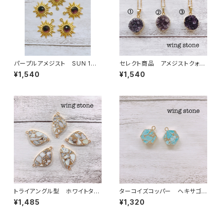
パープルアメジスト SUN 1カ
セレクト商品 アメジストクォー
ン
ツ ペンダントトップ①②③ チ
¥1,540
¥1,540
ェーン付き
トライアングル型 ホワイトター
ターコイズコッパー ヘキサゴン
コイズコッパー 2カン
型 1カン
¥1,485
¥1,320