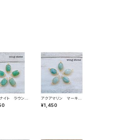
ナイト ラウンド
アクアマリン マーキス
カン
型 2カン
50
¥1,450