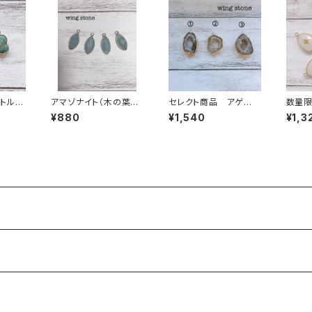
トルコ
アマゾナイト（木の葉
セレクト商品 アゲー
数量限
ー（ハ
型）１カン
ト ブラウン×ゴール
オーツ
¥880
¥1,540
¥1,3
ド 2カン ①②③
き 2