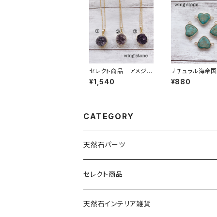
セレクト商品 アメジス
ナチュラル海帝国
トクォーツ ペンダント
石 2カン ブル
¥1,540
¥880
トップ①②③ チェーン
ート型）
付き
CATEGORY
天然石パーツ
天然石
セレクト商品
ドゥルージー
天然石インテリア雑貨