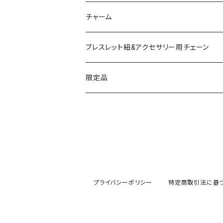
ソーラークォーツ
天然石スライスコースター
チャーム
コッパー
天然石キャンドルホルダー
ブレスレット紐&アクセサリー用チェーン
アゲート
ネックレスチェーン
限定品
淡水パール
ブレスレットチェーン
バレンタインBOX
ターコイズ
ブレスレット紐
summer Box
プライバシーポリシー
特定商取引法に基