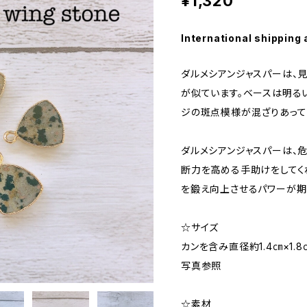
¥1,320
International shipping 
ダルメシアンジャスパーは、
が似ています。ベースは明る
ジの斑点模様が混ざりあって
ダルメシアンジャスパーは、
断力を高める手助けをしてく
を鍛え向上させるパワーが期
☆サイズ
カンを含み直径約1.4㎝×1.8
写真参照
☆素材