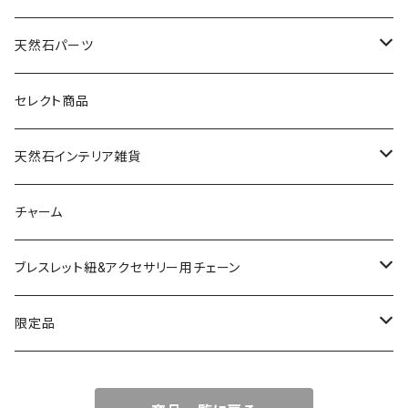
天然石パーツ
天然石
セレクト商品
ドゥルージー
天然石インテリア雑貨
ソーラークォーツ
天然石スライスコースター
チャーム
コッパー
天然石キャンドルホルダー
ブレスレット紐&アクセサリー用チェーン
アゲート
ネックレスチェーン
限定品
淡水パール
ブレスレットチェーン
バレンタインBOX