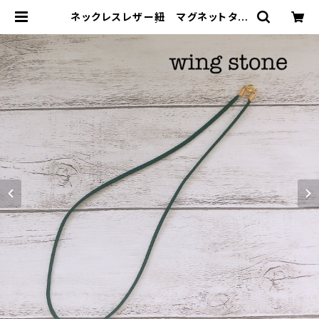
ネックレスレザー紐 マグネットタイ
プ(小) ブラック | wing stone ウ
ィングストーン