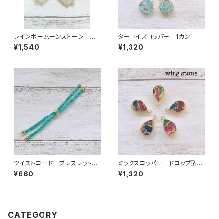
レインボームーンストーン ス
ターコイズコッパー 1カン 丸
クエア型 2カン
型
¥1,540
¥1,320
ツイストコード ブレスレット
ミックスコッパー ドロップ型
紐 ターコイズブルー
1カン
¥660
¥1,320
CATEGORY