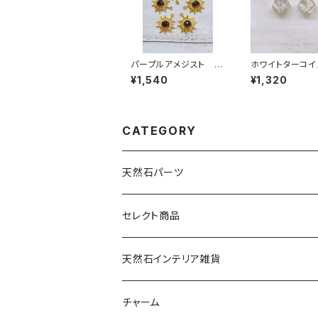
パープルアメジスト S
ホワイトターコイ
UN 1カン
キサゴン型 1カ
¥1,540
¥1,320
CATEGORY
天然石パーツ
天然石
セレクト商品
ドゥルージー
天然石インテリア雑貨
ソーラークォーツ
天然石スライスコースター
チャーム