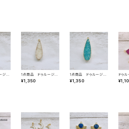
ージ
1点商品 ドゥルージ
1点商品 ドゥルージ
ドゥル
①
ー ホワイト③
ー アクアカラー ③
ア型 
¥1,350
¥1,350
¥1,1