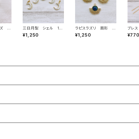
ズ ヘ
三日月型 シェル 1カ
ラピスラズリ 扇形 1
ブレ
ン
ン
カン
ストー
¥1,250
¥1,250
¥77