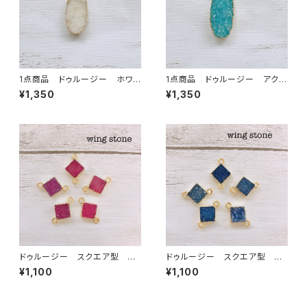
1点商品 ドゥルージー ホワイ
1点商品 ドゥルージー アクア
ト③
カラー ③
¥1,350
¥1,350
ドゥルージー スクエア型 レ
ドゥルージー スクエア型 ブ
ッド 2カン
ルー 2カン
¥1,100
¥1,100