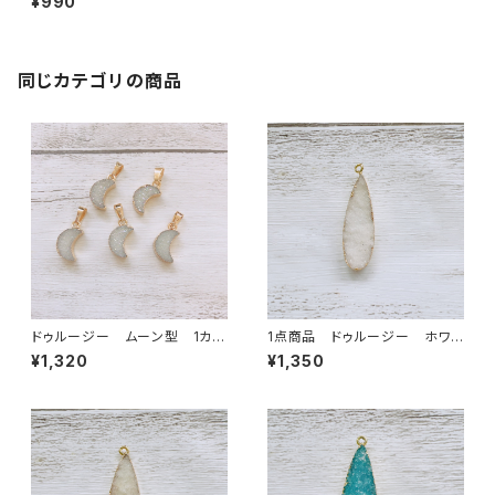
¥990
同じカテゴリの商品
ドゥルージー ムーン型 1カ
1点商品 ドゥルージー ホワイ
ン ホワイト
ト ①
¥1,320
¥1,350