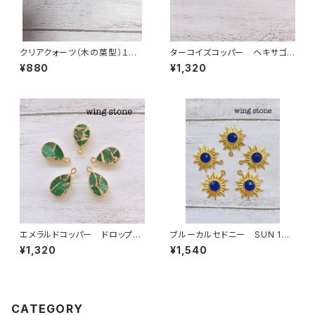
クリアクォーツ（木の葉型）１カ
ターコイズコッパー ヘキサゴン
ン
型 1カン
¥880
¥1,320
エメラルドコッパー ドロップ
ブルーカルセドニー SUN 1カ
型 1カン
ン
¥1,320
¥1,540
CATEGORY