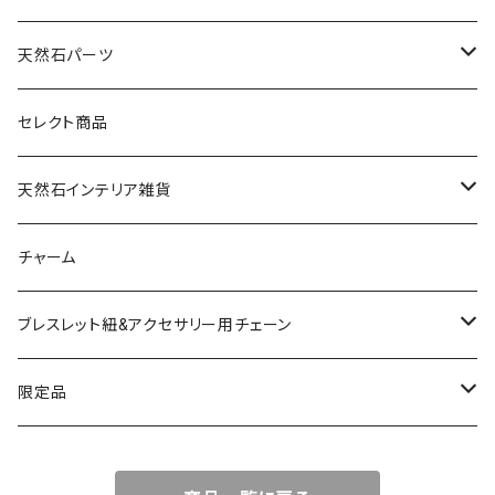
天然石パーツ
天然石
セレクト商品
ドゥルージー
天然石インテリア雑貨
ソーラークォーツ
天然石スライスコースター
チャーム
コッパー
天然石キャンドルホルダー
ブレスレット紐&アクセサリー用チェーン
アゲート
ネックレスチェーン
限定品
淡水パール
ブレスレットチェーン
バレンタインBOX