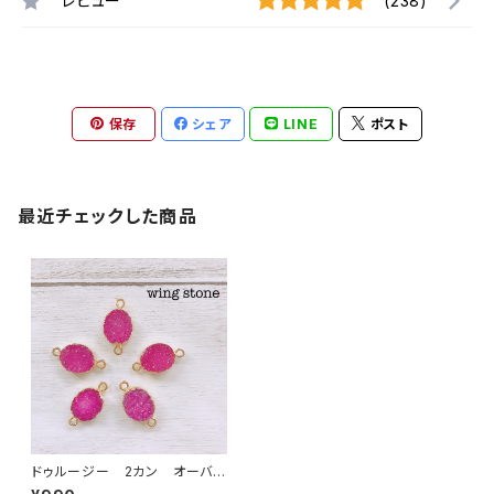
レビュー
(238)
保存
シェア
LINE
ポスト
最近チェックした商品
ドゥルージー 2カン オーバ
ル ピンク