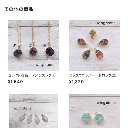
その他の商品
セレクト商品 アメジストクォー
ミックスコッパー ドロップ型
ツ ペンダントトップ①②③ チ
1カン
¥1,540
¥1,320
ェーン付き