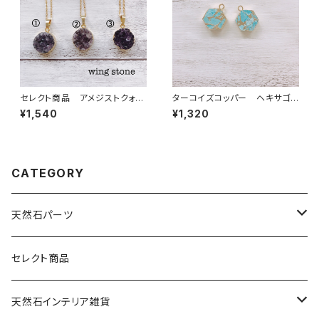
セレクト商品 アメジストクォー
ターコイズコッパー ヘキサゴン
ツ ペンダントトップ①②③ チ
型 1カン
¥1,540
¥1,320
ェーン付き
CATEGORY
天然石パーツ
天然石
セレクト商品
ドゥルージー
天然石インテリア雑貨