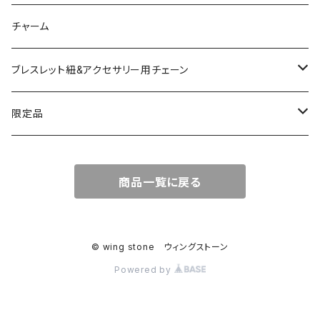
ソーラークォーツ
天然石スライスコースター
チャーム
コッパー
天然石キャンドルホルダー
ブレスレット紐&アクセサリー用チェーン
アゲート
ネックレスチェーン
限定品
淡水パール
ブレスレットチェーン
バレンタインBOX
商品一覧に戻る
ターコイズ
ブレスレット紐
summer Box
© wing stone ウィングストーン
Powered by