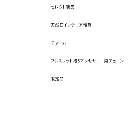
天然石
セレクト商品
ドゥルージー
天然石インテリア雑貨
ソーラークォーツ
天然石スライスコースター
チャーム
コッパー
天然石キャンドルホルダー
ブレスレット紐&アクセサリー用チェーン
アゲート
ネックレスチェーン
限定品
淡水パール
ブレスレットチェーン
バレンタインBOX
ターコイズ
ブレスレット紐
summer Box