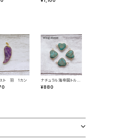
00
¥1,100
スト 羽 1カン
ナチュラル海帝国トルコ
石 2カン ブルー（ハ
70
¥880
ート型）