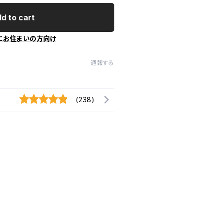
d to cart
にお住まいの方向け
通報する
(238)