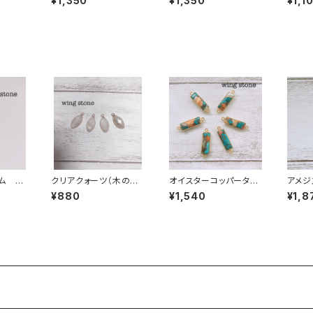
¥1,350
¥1,350
¥1,1
ム カ
クリアクォーツ（木の葉
オイスターコッパーター
アメジ
型）１カン
コイズ 2カン バータ
¥880
¥1,540
¥1,8
イプ