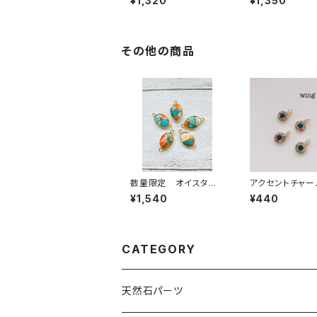
¥1,320
¥1,350
その他の商品
数量限定 オイスター
アクセントチャー
コッパーターコイズ 2
ラフル
¥1,540
¥440
カン オーバル型
CATEGORY
天然石パーツ