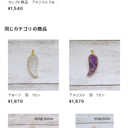
セレクト商品 アメジストクォー
ツ ペンダントトップ④⑤⑥ チ
¥1,540
ェーン付き
同じカテゴリの商品
クォーツ 羽 1カン
アメジスト 羽 1カン
¥1,870
¥1,870