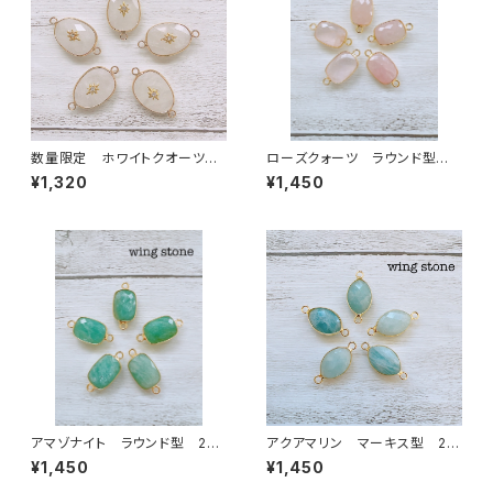
数量限定 ホワイトクオーツ
ローズクォーツ ラウンド型 2
ワンポイント付き 2カン
カン
¥1,320
¥1,450
アマゾナイト ラウンド型 2カ
アクアマリン マーキス型 2カ
ン
ン
¥1,450
¥1,450