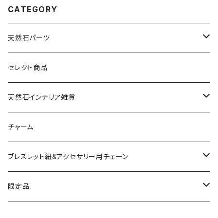
CATEGORY
天然石パーツ
天然石
セレクト商品
ドゥルージー
天然石インテリア雑貨
ソーラークォーツ
天然石スライスコースター
チャーム
コッパー
天然石キャンドルホルダー
ブレスレット紐&アクセサリー用チェーン
アゲート
ネックレスチェーン
限定品
淡水パール
ブレスレットチェーン
バレンタインBOX