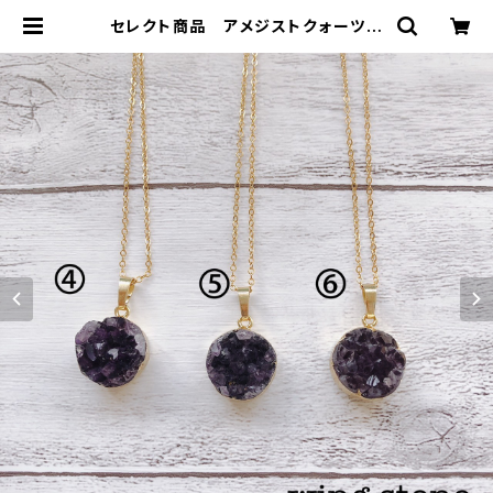
セレクト商品 アメジストクォーツ
ペンダントトップ④⑤⑥ チェーン付
き | wing stone ウィングストーン