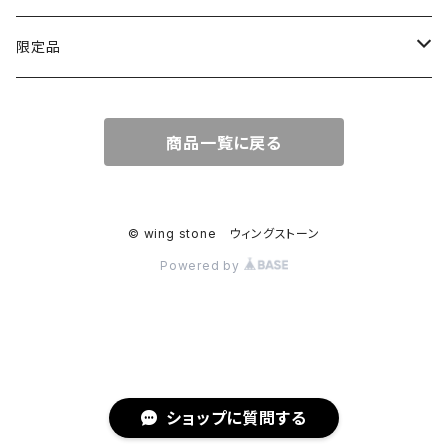
アゲート
ネックレスチェーン
限定品
淡水パール
ブレスレットチェーン
バレンタインBOX
商品一覧に戻る
ターコイズ
ブレスレット紐
summer Box
© wing stone ウィングストーン
Powered by
ショップに質問する