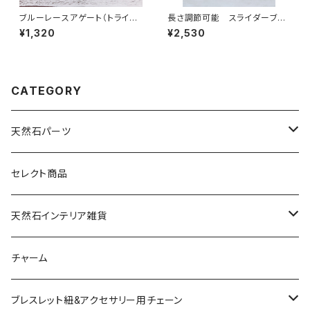
ブルーレースアゲート（トライア
長さ調節可能 スライダーブレ
ングル型）２カン
スレットチェーン S925 ゴール
¥1,320
¥2,530
ド
CATEGORY
天然石パーツ
天然石
セレクト商品
ドゥルージー
天然石インテリア雑貨
ソーラークォーツ
天然石スライスコースター
チャーム
コッパー
天然石キャンドルホルダー
ブレスレット紐&アクセサリー用チェーン