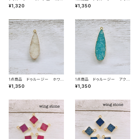
ン ホワイト
ト ①
¥1,320
¥1,350
1点商品 ドゥルージー ホワイ
1点商品 ドゥルージー アクア
ト③
カラー ③
¥1,350
¥1,350