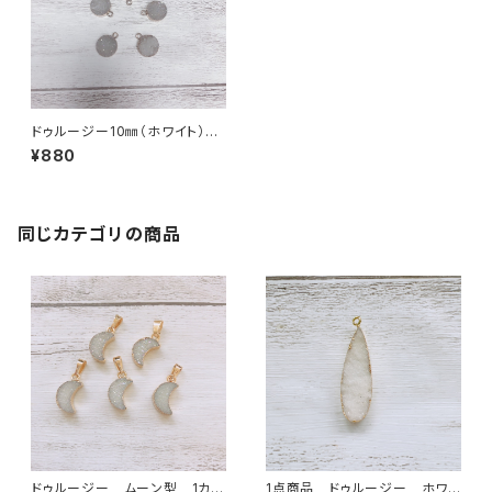
ドゥルージー10㎜（ホワイト）１
カン
¥880
同じカテゴリの商品
ドゥルージー ムーン型 1カ
1点商品 ドゥルージー ホワイ