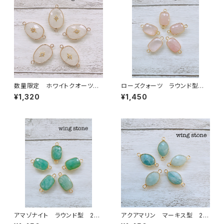
数量限定 ホワイトクオーツ
ローズクォーツ ラウンド型 2
ワンポイント付き 2カン
カン
¥1,320
¥1,450
アマゾナイト ラウンド型 2カ
アクアマリン マーキス型 2カ
ン
ン