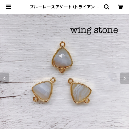
ブルーレースアゲート（トライアング
ル型）２カン | wing stone ウィン
グストーン