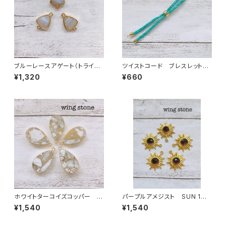
ブルーレースアゲート（トライア
ツイストコード ブレスレット
ングル型）２カン
紐 ターコイズブルー
¥1,320
¥660
ホワイトターコイズコッパー 雫
パープルアメジスト SUN 1カ
型 1カン
ン
¥1,540
¥1,540