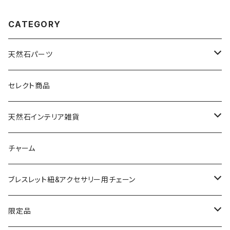
CATEGORY
天然石パーツ
天然石
セレクト商品
ドゥルージー
天然石インテリア雑貨
ソーラークォーツ
天然石スライスコースター
チャーム
コッパー
天然石キャンドルホルダー
ブレスレット紐&アクセサリー用チェーン
アゲート
ネックレスチェーン
限定品