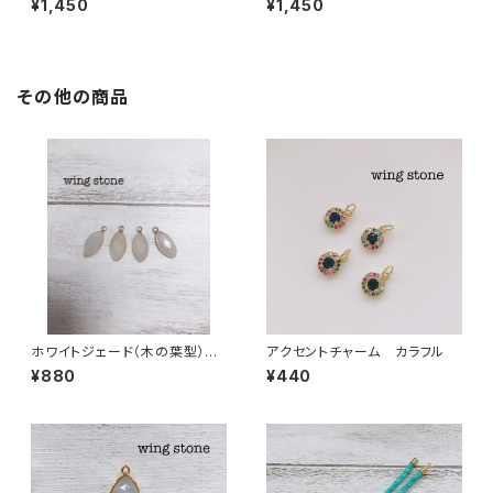
¥1,450
¥1,450
その他の商品
ホワイトジェード（木の葉型）１
アクセントチャーム カラフル
カン
¥880
¥440