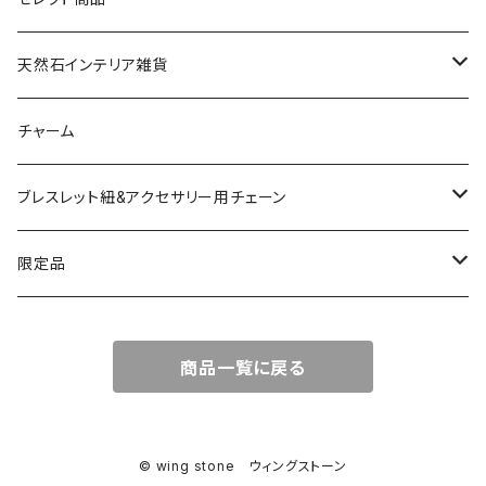
ドゥルージー
天然石インテリア雑貨
ソーラークォーツ
天然石スライスコースター
チャーム
コッパー
天然石キャンドルホルダー
ブレスレット紐&アクセサリー用チェーン
アゲート
ネックレスチェーン
限定品
淡水パール
ブレスレットチェーン
バレンタインBOX
商品一覧に戻る
ターコイズ
ブレスレット紐
summer Box
© wing stone ウィングストーン