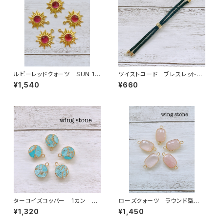
ルビーレッドクォーツ SUN 1カ
ツイストコード ブレスレット
ン
紐 ブラック
¥1,540
¥660
ターコイズコッパー 1カン 丸
ローズクォーツ ラウンド型 2
型
カン
¥1,320
¥1,450