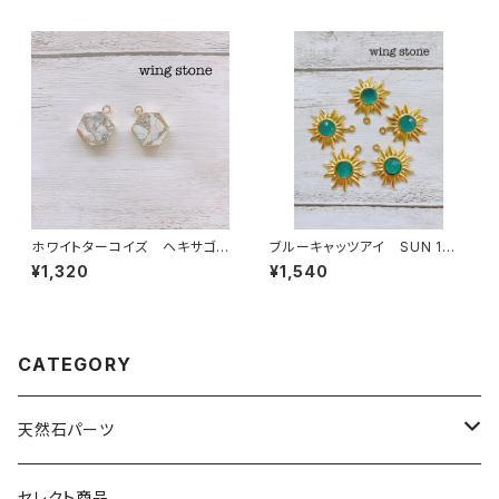
ホワイトターコイズ ヘキサゴン
ブルーキャッツアイ SUN 1カ
型 1カン
ン
¥1,320
¥1,540
CATEGORY
天然石パーツ
天然石
セレクト商品