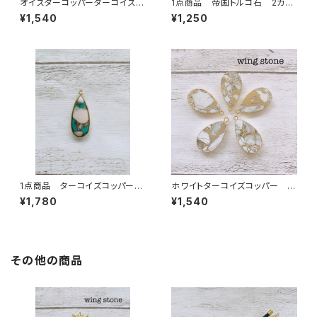
オイスターコッパーターコイズ
1点商品 帝国トルコ石 2カン
2カン バータイプ
②
¥1,540
¥1,250
1点商品 ターコイズコッパー
ホワイトターコイズコッパー 雫
1カン
型 1カン
¥1,780
¥1,540
その他の商品