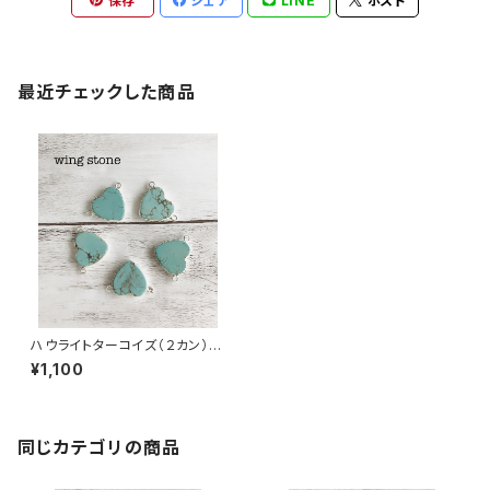
保存
シェア
LINE
ポスト
最近チェックした商品
ハウライトターコイズ（２カン）シ
ルバー
¥1,100
同じカテゴリの商品