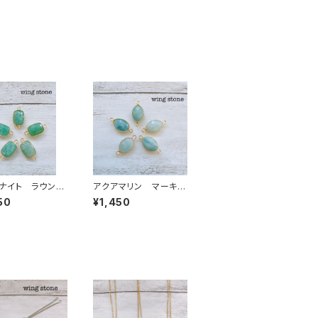
ナイト ラウンド
アクアマリン マーキス
カン
型 2カン
50
¥1,450