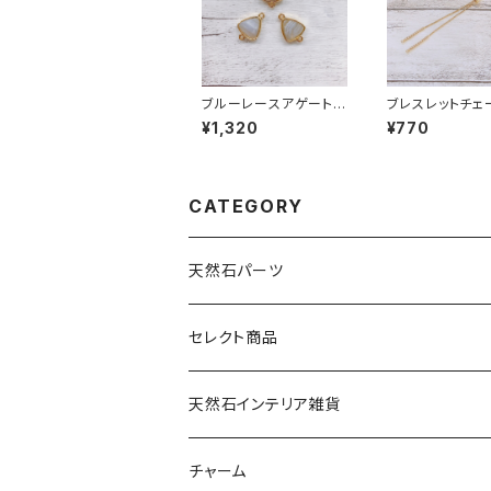
ブルーレースアゲート
ブレスレットチ
（トライアングル型）２カ
ストーン付き ゴ
¥1,320
¥770
ン
CATEGORY
天然石パーツ
天然石
セレクト商品
ドゥルージー
天然石インテリア雑貨
ソーラークォーツ
天然石スライスコースター
チャーム