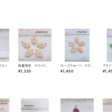
1カン
数量限定 ホワイトク
ローズクォーツ ラウン
アマゾ
オーツ ワンポイント付
ド型 2カン
型 2
¥1,320
¥1,450
¥1,4
き 2カン